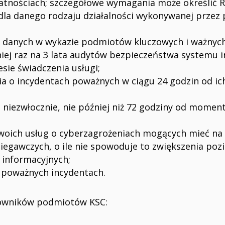
datnościach; szczegółowe wymagania może określić 
dla danego rodzaju działalności wykonywanej przez
e danych w wykazie podmiotów kluczowych i ważnych
iej raz na 3 lata audytów bezpieczeństwa systemu 
ie świadczenia usługi;
ia o incydentach poważnych w ciągu 24 godzin od ic
 niezwłocznie, nie później niż 72 godziny od moment
woich usług o cyberzagrożeniach mogących mieć na 
egawczych, o ile nie spowoduje to zwiększenia poz
informacyjnych;
 poważnych incydentach.
rowników podmiotów KSC: