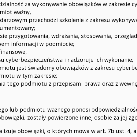
dzialność za wykonywanie obowiązków w zakresie c
miot ważny,
ndarzowym przechodzi szkolenie z zakresu wykonyw
kumentowany;
sie przygotowania, wdrażania, stosowania, przeglą
wem informacji w podmiocie;
finansowe,
esu cyberbezpieczeństwa i nadzoruje ich wykonanie;
dmiotu jest świadomy obowiązków z zakresu cyberbe
miotu w tym zakresie;
nia tego podmiotu z przepisami prawa oraz z wewnę
go lub podmiotu ważnego ponosi odpowiedzialność 
owiązki, zostały powierzone innej osobie za jej zg
zuje obowiązki, o których mowa w art. 7b ust. 4, art. 7