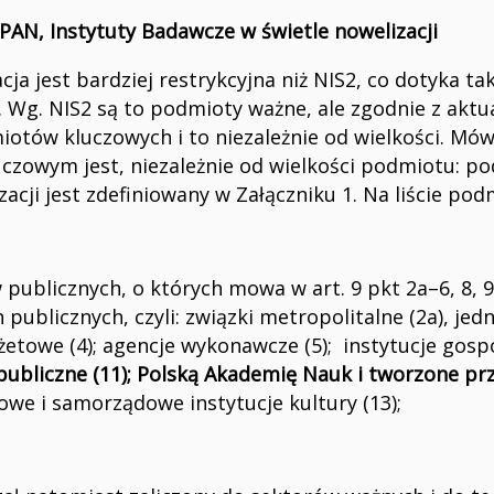
 PAN, Instytuty Badawcze w świetle nowelizacji
ja jest bardziej restrykcyjna niż NIS2, co dotyka ta
 Wg. NIS2 są to podmioty ważne, ale zgodnie z aktu
otów kluczowych i to niezależnie od wielkości. Mówi o
czowym jest, niezależnie od wielkości podmiotu: p
acji jest zdefiniowany w Załączniku 1. Na liście po
 publicznych, o których mowa w art. 9 pkt 2a–6, 8, 9
h publicznych, czyli: związki metropolitalne (2a), jed
towe (4); agencje wykonawcze (5); instytucje gospo
publiczne (11);
Polską Akademię Nauk i tworzone prz
we i samorządowe instytucje kultury (13);