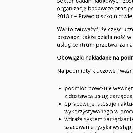
Sektor badań naukowych zost
organizacje badawcze oraz pod
2018 r.– Prawo o szkolnictwie
Warto zauważyć, że część ucze
prowadzi także działalność w
usług centrum przetwarzania
Obowiązki nakładane na podm
Na podmioty kluczowe i ważne
podmiot powołuje wewnętr
z dostawcą usług zarządza
opracowuje, stosuje i akt
wykorzystywanego w proces
wdraża system zarządzania
szacowanie ryzyka wystąpi