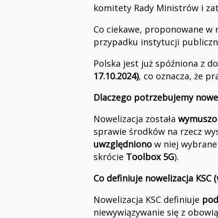
komitety Rady Ministrów i za
Co ciekawe, proponowane w no
przypadku instytucji publiczn
Polska jest już spóźniona 
17.10.2024)
, co oznacza, że p
Dlaczego potrzebujemy nowel
Nowelizacja została
wymuszon
sprawie środków na rzecz wys
uwzględniono
w niej wybrane 
skrócie
Toolbox 5G
).
Co definiuje nowelizacja KSC (
Nowelizacja KSC definiuje
pod
niewywiązywanie się z obowi