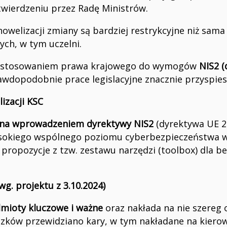
twierdzeniu przez Radę Ministrów.
welizacji zmiany są bardziej restrykcyjne niż sama
ych, w tym uczelni.
z dostosowaniem prawa krajowego do wymogów
NIS2 
rawdopodobnie prace legislacyjne znacznie przyspies
izacji KSC
a wprowadzeniem dyrektywy NIS2
(dyrektywa UE 20
okiego wspólnego poziomu cyberbezpieczeństwa w ca
propozycje z tzw. zestawu narzędzi (toolbox) dla be
wg. projektu z 3.10.2024)
mioty kluczowe i ważne
oraz nakłada na nie szereg
ązków przewidziano kary, w tym nakładane na kier