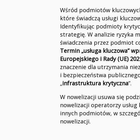
Wśród podmiotów kluczowych
które świadczą usługi kluczo
Identyfikując podmioty kryty
strategię. W analizie ryzyka m
świadczenia przez podmiot co 
Termin „usługa kluczowa” wpr
Europejskiego i Rady (UE) 202
znaczenie dla utrzymania nie
i bezpieczeństwa publicznego
„
infrastruktura krytyczna
”.
W nowelizacji usuwa się podz
nowelizacji operatorzy usług
innych podmiotów, w szczegól
nowelizacji.