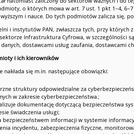
ał natomiast zaliczony do sektorów ważnych i do t
mioty, o których mowa w art. 7 ust. 1 pkt 1–4, 6–7 
 wyższym i nauce. Do tych podmiotów zalicza się, po
lni i instytutów PAN, zwłaszcza tych, przy których 
 sektorze Infrastruktura Cyfrowa, w szczególności s
 danych, dostawcami usług zaufania, dostawcami ch
ioty i ich kierowników
 nakłada się m.in. następujące obowiązki:
zne struktury odpowiedzialne za cyberbezpieczeń
nych w zakresie cyberbezpieczeństwa.;
ualizuje dokumentację dotyczącą bezpieczeństwa s
ie świadczenia usługi;
 bezpieczeństwem informacji w systemie informacy
enia incydentu, zabezpieczenia fizyczne, monitorowa