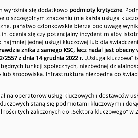
 wyróżnia się dodatkowo
podmioty krytyczne
. Pod
we o szczególnym znaczeniu (nie każda usługa klucz
czne, państwo członkowskie bierze pod uwagę wyniki
.in. ocenia się czy potencjalny incydent miałby istot
najmniej jednej usługi kluczowej lub dla świadczen
awdzie znika z samego KSC, lecz nadal jest obecny
2/2557 z dnia 14 grudnia 2022 r.
„Usługa kluczowa” t
zbędnych funkcji społecznych, niezbędnej działalnoś
 lub środowiska. Infrastruktura niezbędna do świad
iał na operatorów usług kluczowych i dostawców usł
 kluczowych staną się podmiotami kluczowymi i dołąc
ności tych zaliczonych do „Sektora kluczowego” w Z