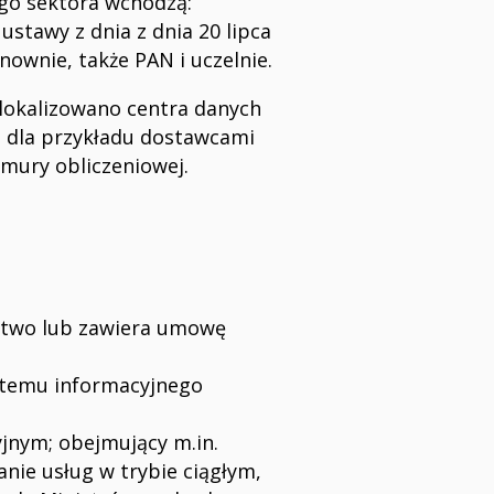
ego sektora wchodzą:
ustawy z dnia z dnia 20 lipca
nownie, także PAN i uczelnie.
zlokalizowano centra danych
ą dla przykładu dostawcami
mury obliczeniowej.
stwo lub zawiera umowę
ystemu informacyjnego
jnym; obejmujący m.in.
nie usług w trybie ciągłym,