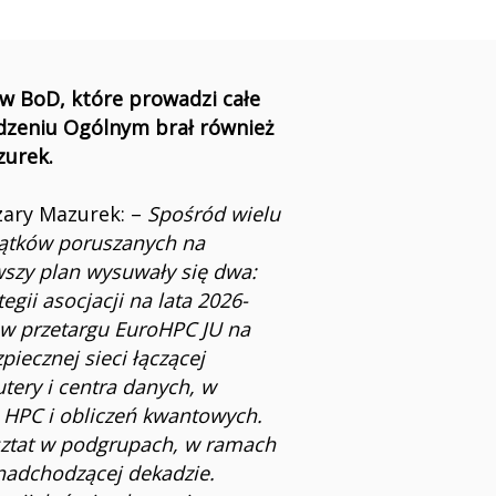
w BoD, które prowadzi całe
dzeniu Ogólnym brał również
zurek.
ezary Mazurek: –
Spośród wielu
ątków poruszanych na
wszy plan wysuwały się dwa:
gii asocjacji na lata 2026-
 w przetargu EuroHPC JU na
iecznej sieci łączącej
ery i centra danych, w
HPC i obliczeń kwantowych.
rsztat w podgrupach, w ramach
 nadchodzącej dekadzie.