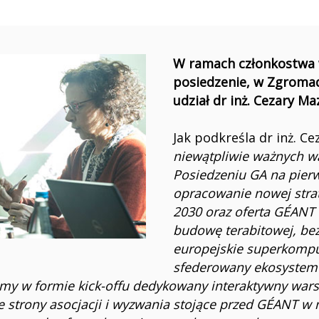
W ramach członkostwa 
posiedzenie, w Zgroma
udział dr inż. Cezary Ma
Jak podkreśla dr inż. C
niewątpliwie ważnych w
Posiedzeniu GA na pier
opracowanie nowej strate
2030 oraz oferta GÉANT
budowę terabitowej, bezp
europejskie superkomput
sfederowany ekosystem 
iśmy w formie kick-offu dedykowany interaktywny wa
e strony asocjacji i wyzwania stojące przed GÉANT w