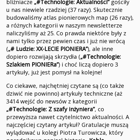
bliźniacze
„#Technologie: Aktualności”
gościły
u nas niewiele rzadziej (37 razy). Skutecznie
budowaliśmy atlas pionierowych map (26 razy),
a różnych kategorii w naszym newsletterze
naliczyliśmy aż 25. Co prawda niektóre były z
nami tylko przez pewien czas i już nie wrócą
(
„# Ludzie: XX-LECIE PIONIERA”
), ale inne
dopiero rozwijają skrzydła (
„#Technologie:
Szlakiem PIONIERa”
) i choć liczą dopiero 3
artykuły, już jest pomysł na kolejne!
Co ciekawe, najchętniej czytane są (co także
dziwić nie powinno) artykuły techniczne (aż
3414 wejść do newsów z kategorii
„#Technologie: Z szafy inżyniera”
, co
przewyższa nawet czytelnictwo aktualności. A
najczęściej czytany artykuł? Gratulacje muszą
wylądować u kolegi Piotra Turowicza, który