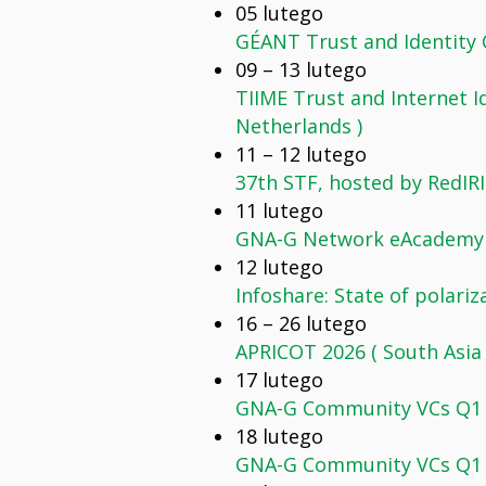
05 lutego
GÉANT Trust and Identity C
09 – 13 lutego
TIIME Trust and Internet 
Netherlands )
11 – 12 lutego
37th STF, hosted by RedIR
11 lutego
GNA-G Network eAcademy W
12 lutego
Infoshare: State of polariz
16 – 26 lutego
APRICOT 2026 ( South Asia 
17 lutego
GNA-G Community VCs Q1 2
18 lutego
GNA-G Community VCs Q1 2