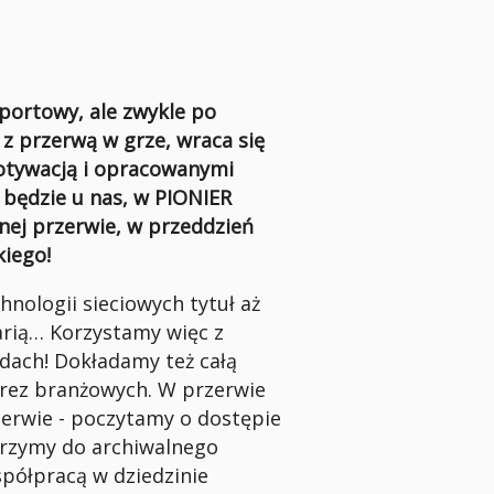
sportowy, ale zwykle po
z przerwą w grze, wraca się
otywacją i opracowanymi
j będzie u nas, w PIONIER
nej przerwie, w przeddzień
iego!
nologii sieciowych tytuł aż
arią… Korzystamy więc z
dach! Dokładamy też całą
prez branżowych. W przerwie
zerwie - poczytamy o dostępie
jrzymy do archiwalnego
spółpracą w dziedzinie