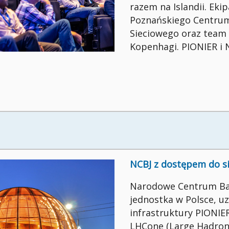
razem na Islandii. Eki
Poznańskiego Centru
Sieciowego oraz team 
Kopenhagi. PIONIER i
NCBJ z dostępem do s
Narodowe Centrum Bad
jednostka w Polsce, u
infrastruktury PIONIE
LHCone (Large Hadron