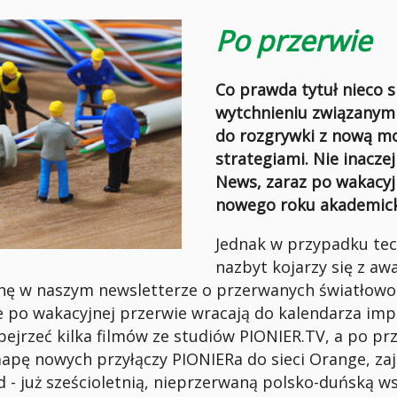
Po przerwie
Co prawda tytuł nieco 
wytchnieniu związanym 
do rozgrywki z nową m
strategiami. Nie inacze
News, zaraz po wakacyj
nowego roku akademick
Jednak w przypadku tech
nazbyt kojarzy się z aw
chę w naszym newsletterze o przerwanych światłowo
re po wakacyjnej przerwie wracają do kalendarza im
jrzeć kilka filmów ze studiów PIONIER.TV, a po pr
apę nowych przyłączy PIONIERa do sieci Orange, za
d - już sześcioletnią, nieprzerwaną polsko-duńską w