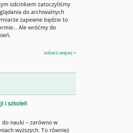
szym odcinkiem zatoczyliśmy
aglądania do archiwalnych
ymiarze zapewne będzie to
 formie… Ale wróćmy do
ień.
zobacz więcej >
i i szkoleń
u do nauki – zarówno w
elniach wyższych. To również