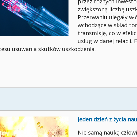
przez różnych inwest
zwiększoną liczbę uszk
Przerwaniu ulegały w
wchodzące w skład tor
transmisję, co w efekc
usług w danej relacji. 
ocesu usuwania skutków uszkodzenia.
Jeden dzień z życia n
Nie samą nauką człowi