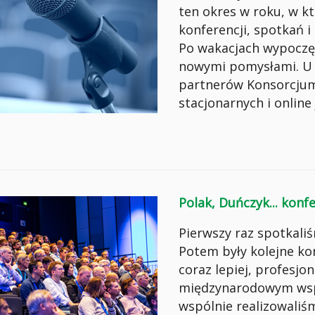
ten okres w roku, w k
konferencji, spotkań 
Po wakacjach wypoczęci
nowymi pomysłami. U
partnerów Konsorcjum
stacjonarnych i online
Polak, Duńczyk... konf
Pierwszy raz spotkali
Potem były kolejne ko
coraz lepiej, profesjon
międzynarodowym wspa
wspólnie realizowaliś