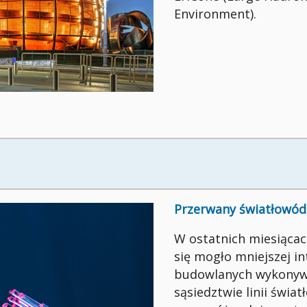
Environment).
Przerwany światłowód 
W ostatnich miesiącac
się mogło mniejszej i
budowlanych wykonyw
sąsiedztwie linii świa