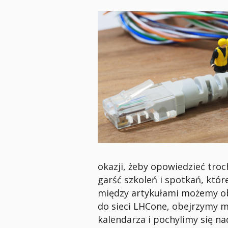
okazji, żeby opowiedzieć tro
garść szkoleń i spotkań, któ
między artykułami możemy obe
do sieci LHCone, obejrzymy m
kalendarza i pochylimy się na