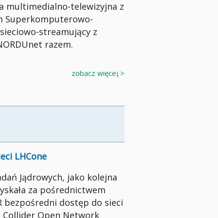
pa multimedialno-telewizyjna z
m Superkomputerowo-
sieciowo-streamujący z
 NORDUnet razem.
zobacz więcej >
ieci LHCone
ań Jądrowych, jako kolejna
zyskała za pośrednictwem
R bezpośredni dostęp do sieci
 Collider Open Network