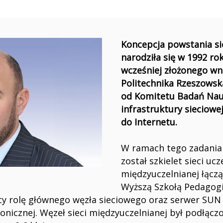
Koncepcja powstania si
narodziła się w 1992 ro
wcześniej złożonego wn
Politechnika Rzeszowsk
od Komitetu Badań Na
infrastruktury sieciowe
do Internetu.
W ramach tego zadania
został szkielet sieci ucz
międzyuczelnianej łącz
Wyższą Szkołą Pedagog
iący rolę głównego węzła sieciowego oraz serwer SUN
onicznej. Węzeł sieci międzyuczelnianej był podłącz