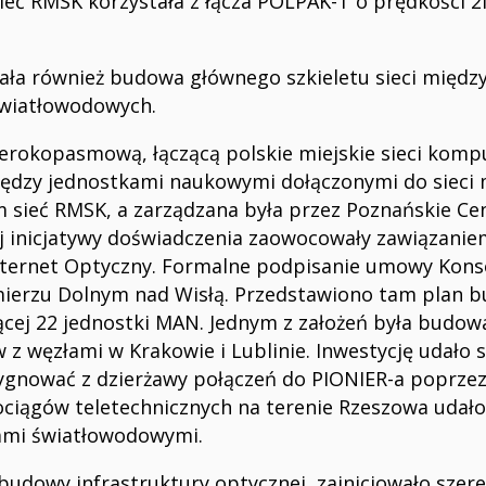
ieć RMSK korzystała z łącza POLPAK-T o prędkości 2
ła również budowa głównego szkieletu sieci między
światłowodowych.
szerokopasmową, łączącą polskie miejskie sieci kom
dzy jednostkami naukowymi dołączonymi do sieci m
ym sieć RMSK, a zarządzana była przez Poznańskie
ej inicjatywy doświadczenia zaowocowały zawiązanie
nternet Optyczny. Formalne podpisanie umowy Kons
imierzu Dolnym nad Wisłą. Przedstawiono tam plan 
zącej 22 jednostki MAN. Jednym z założeń była budo
 z węzłami w Krakowie i Lublinie. Inwestycję udało 
ygnować z dzierżawy połączeń do PIONIER-a poprzez
ciągów teletechnicznych na terenie Rzeszowa uda
lami światłowodowymi.
udowy infrastruktury optycznej, zainicjowało szere