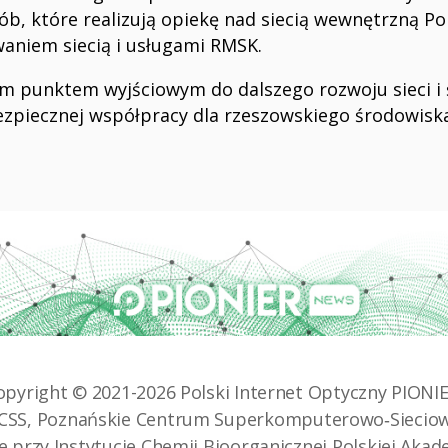
b, które realizują opiekę nad siecią wewnętrzną Pol
waniem siecią i usługami RMSK.
m punktem wyjściowym do dalszego rozwoju sieci i 
ezpiecznej współpracy dla rzeszowskiego środowis
opyright © 2021-2026
Polski Internet Optyczny PIONI
CSS, Poznańskie Centrum Superkomputerowo‑Siecio
ne przy
Instytucie Chemii Bioorganicznej Polskiej Aka