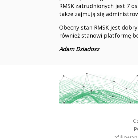
RMSK zatrudnionych jest 7 osó
także zajmują się administro
Obecny stan RMSK jest dobry
również stanowi platformę b
Adam Dziadosz
C
P
afiliowa