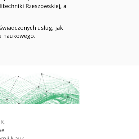
itechniki Rzeszowskiej, a
świadczonych usług, jak
ka naukowego.
ER
,
we
demii Nauk