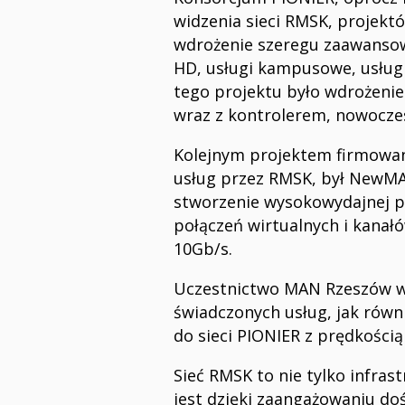
widzenia sieci RMSK, projekt
wdrożenie szeregu zaawansowa
HD, usługi kampusowe, usługi
tego projektu było wdrożen
wraz z kontrolerem, nowoczes
Kolejnym projektem firmowan
usług przez RMSK, był NewMAN
stworzenie wysokowydajnej pl
połączeń wirtualnych i kanałó
10Gb/s.
Uczestnictwo MAN Rzeszów w 
świadczonych usług, jak równi
do sieci PIONIER z prędkości
Sieć RMSK to nie tylko infras
jest dzięki zaangażowaniu d