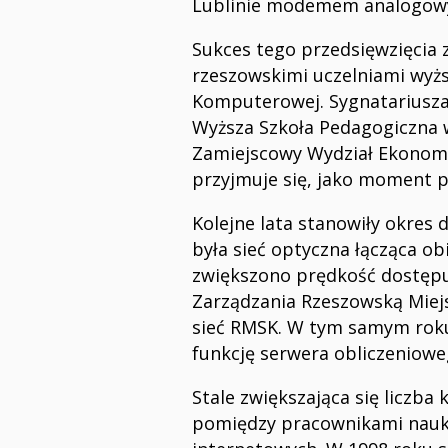
Lublinie modemem analogowy
Sukces tego przedsięwzięcia
rzeszowskimi uczelniami wyżs
Komputerowej. Sygnatariuszam
Wyższa Szkoła Pedagogiczna w
Zamiejscowy Wydział Ekonomii
przyjmuje się, jako moment p
Kolejne lata stanowiły okre
była sieć optyczna łącząca o
zwiększono prędkość dostępu 
Zarządzania Rzeszowską Miejs
sieć RMSK. W tym samym roku 
funkcję serwera obliczeniowe
Stale zwiększająca się liczb
pomiędzy pracownikami nauk