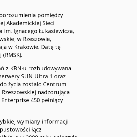
 porozumienia pomiędzy
j Akademickiej Sieci
 im. Ignacego Łukasiewicza,
wskiej w Rzeszowie,
ja w Krakowie. Datę tę
j (RMSK).
wań z KBN-u rozbudowywana
 serwery SUN Ultra 1 oraz
do życia zostało Centrum
i Rzeszowskiej nadzorująca
Enterprise 450 pełniący
zybkiej wymiany informacji
pustowości łącz