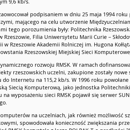
m 9,6 kb/s.
 zaowocował podpisaniem w dniu 25 maja 1994 roku
zymi, mającego na celu utworzenie Międzyuczelniane
i tego porozumienia były: Politechnika Rzeszowska
 Rzeszowie, Filia Uniwersytetu Marii Curie – Skłodo
 w Rzeszowie Akademii Rolniczej im. Hugona Kołłąta
owstania Rzeszowskiej Miejskiej Sieci Komputerowe
s dynamicznego rozwoju RMSK. W ramach dofinanso
biekty rzeszowskich uczelni, zakupione zostały nowe
do Internetu na 115,2 kb/s. W 1996 roku powołane 
ką Siecią Komputerową, jako jednostka Politechnik
na wyposażeniu sieci RMSK pojawił się serwer SUN 
go.
a komputerów na uczelniach, jak również możliwość s
owymi, spowodowała konieczność zwiększania prze