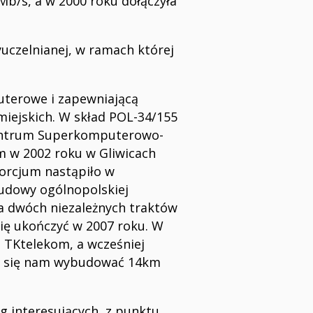
Mb/s, a w 2000 roku dołączyła
uczelnianej, w ramach której
puterowe i zapewniającą
iejskich. W skład POL-34/155
 Centrum Superkomputerowo-
m w 2002 roku w Gliwicach
orcjum nastąpiło w
budowy ogólnopolskiej
wa dwóch niezależnych traktów
się ukończyć w 2007 roku. W
 TKtelekom, a wcześniej
ło się nam wybudować 14km
g interesujących, z punktu