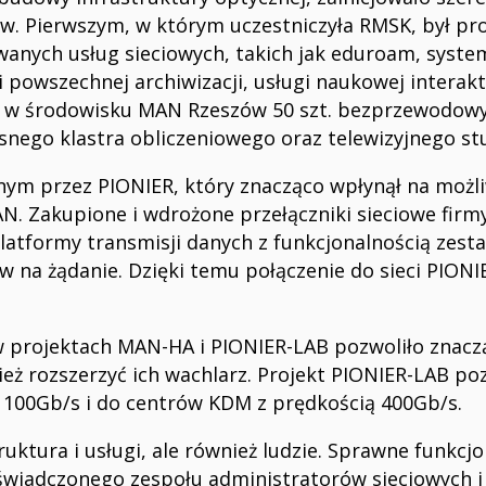
ów. Pierwszym, w którym uczestniczyła RMSK, był pr
nych usług sieciowych, takich jak eduroam, system
 powszechnej archiwizacji, usługi naukowej interakt
ie w środowisku MAN Rzeszów 50 szt. bezprzewodo
nego klastra obliczeniowego oraz telewizyjnego st
ym przez PIONIER, który znacząco wpłynął na możli
. Zakupione i wdrożone przełączniki sieciowe firmy
atformy transmisji danych z funkcjonalnością zest
w na żądanie. Dzięki temu połączenie do sieci PIONI
projektach MAN-HA i PIONIER-LAB pozwoliło znacz
eż rozszerzyć ich wachlarz. Projekt PIONIER-LAB po
ą 100Gb/s i do centrów KDM z prędkością 400Gb/s.
truktura i usługi, ale również ludzie. Sprawne funkc
oświadczonego zespołu administratorów sieciowych 