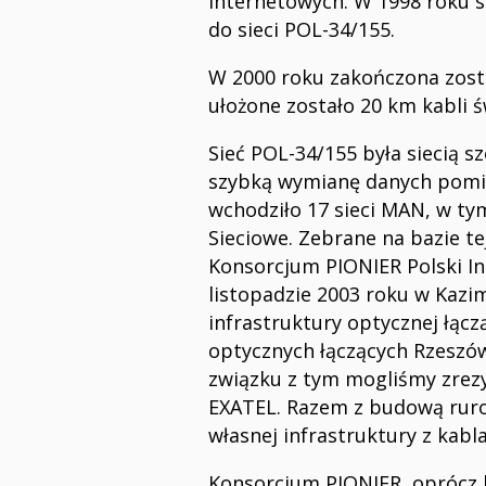
internetowych. W 1998 roku s
do sieci POL-34/155.
W 2000 roku zakończona zosta
ułożone zostało 20 km kabli 
Sieć POL-34/155 była siecią 
szybką wymianę danych pomię
wchodziło 17 sieci MAN, w t
Sieciowe. Zebrane na bazie t
Konsorcjum PIONIER Polski I
listopadzie 2003 roku w Kaz
infrastruktury optycznej łąc
optycznych łączących Rzeszów
związku z tym mogliśmy zrez
EXATEL. Razem z budową ruro
własnej infrastruktury z kab
Konsorcjum PIONIER, oprócz b