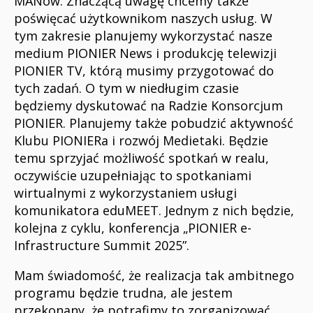
MANów. Znaczącą uwagę chcemy także
poświęcać użytkownikom naszych usług. W
tym zakresie planujemy wykorzystać nasze
medium PIONIER News i produkcję telewizji
PIONIER TV, którą musimy przygotować do
tych zadań. O tym w niedługim czasie
będziemy dyskutować na Radzie Konsorcjum
PIONIER. Planujemy także pobudzić aktywność
Klubu PIONIERa i rozwój Medietaki. Będzie
temu sprzyjać możliwość spotkań w realu,
oczywiście uzupełniając to spotkaniami
wirtualnymi z wykorzystaniem usługi
komunikatora eduMEET. Jednym z nich będzie,
kolejna z cyklu, konferencja „PIONIER e-
Infrastructure Summit 2025”.
Mam świadomość, że realizacja tak ambitnego
programu będzie trudna, ale jestem
przekonany, że potrafimy to zorganizować.