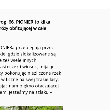
ogi 66, PIONIER to kilka
óży obfitującej w całe
ONIERa przebiegają przez
ie, gdzie zlokalizowane są
e też wiele innych
steczek i wiosek, mijając
zy pokonując niezliczone rzeki
ę w liczne na swej trasie lasy,
żając nam piękno otaczającej
em, jesteśmy na szlaku –