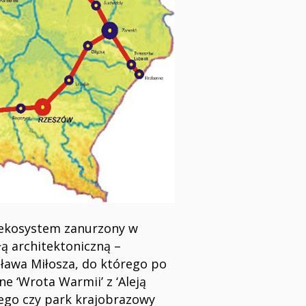
y ekosystem zanurzony w
łą architektoniczną –
ława Miłosza, do którego po
e ‘Wrota Warmii’ z ‘Aleją
iego czy park krajobrazowy