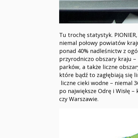
Tu trochę statystyk. PIONIER,
niemal połowy powiatów kraju
ponad 40% nadleśnictw z ogóln
przyrodniczo obszary kraju –
parków, a także liczne obsza
które bądź to zagłębiają się
liczne cieki wodne – niemal 3
po największe Odrę i Wisłę – 
czy Warszawie.