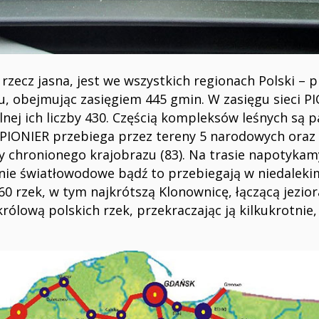
 rzecz jasna, jest we wszystkich regionach Polski – 
, obejmując zasięgiem 445 gmin. W zasięgu sieci PI
ej ich liczby 430. Częścią kompleksów leśnych są pa
 PIONIER przebiega przez tereny 5 narodowych oraz
ry chronionego krajobrazu (83). Na trasie napotykam
 linie światłowodowe bądź to przebiegają w niedalek
60 rzek, w tym najkrótszą Klonownicę, łączącą jezio
królową polskich rzek, przekraczając ją kilkukrotnie