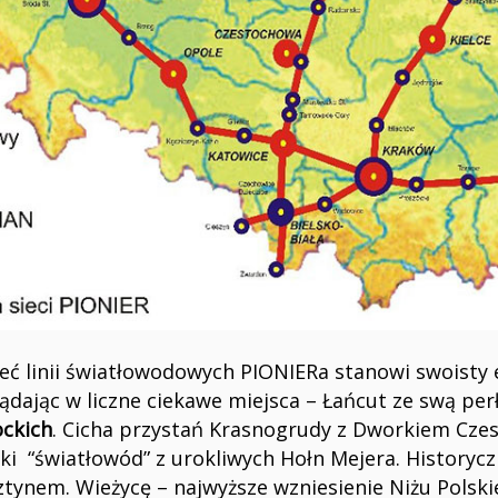
sieć linii światłowodowych PIONIERa stanowi swoist
ądając w liczne ciekawe miejsca – Łańcut ze swą per
ckich
. Cicha przystań Krasnogrudy z Dworkiem Czes
ki “światłowód” z urokliwych Hołn Mejera. Historyczn
tynem. Wieżycę – najwyższe wzniesienie Niżu Polsk