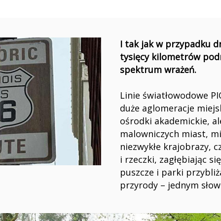
I tak jak w przypadku dr
tysięcy kilometrów podr
spektrum wrażeń.
Linie światłowodowe PI
duże aglomeracje miejsk
ośrodki akademickie, al
malowniczych miast, mia
niezwykłe krajobrazy, c
i rzeczki, zagłębiając si
puszcze i parki przybli
przyrody – jednym słow