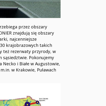
przebiega przez obszary
ONIER znajdują się obszary
rki, najcenniejsze
 30 krajobrazowych takich
y też rezerwaty przyrody, w
im sąsiedztwie. Pokonujemy
ra Necko i Białe w Augustowie,
, m.in. w Krakowie, Puławach