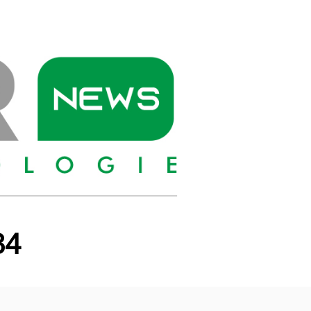
PIONIER
NEWS
34