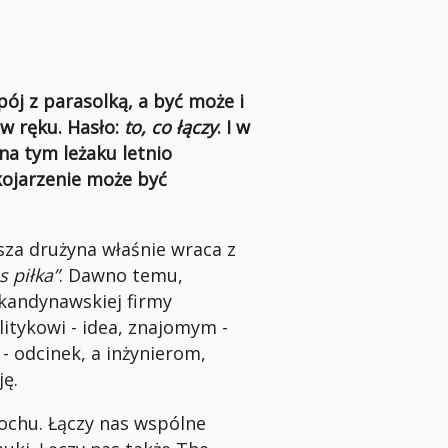
pój z parasolką, a być może i
w ręku. Hasło:
to, co łączy
. I w
 na tym leżaku letnio
ojarzenie może być
sza drużyna właśnie wraca z
s piłka”
. Dawno temu,
kandynawskiej firmy
litykowi - idea, znajomym -
 odcinek, a inżynierom,
ję.
chu. Łączy nas wspólne