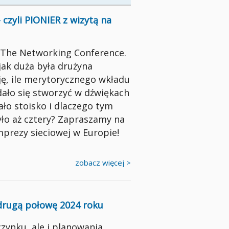
czyli PIONIER z wizytą na
 The Networking Conference.
jak duża była drużyna
ję, ile merytorycznego wkładu
dało się stworzyć w dźwiękach
dało stoisko i dlaczego tym
ło aż cztery? Zapraszamy na
imprezy sieciowej w Europie!
zobacz więcej >
drugą połowę 2024 roku
zynku, ale i planowania