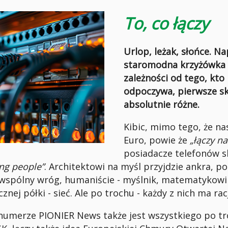
To, co łączy
Urlop, leżak, słońce. Na
staromodna krzyżówka 
zależności od tego, kto
odpoczywa, pierwsze sk
absolutnie różne.
Kibic, mimo tego, że na
Euro, powie że
„łączy na
posiadacze telefonów s
ng people”
. Architektowi na myśl przyjdzie ankra, po
spólny wróg, humaniście - myślnik, matematykowi -
znej półki - sieć. Ale po trochu - każdy z nich ma rac
merze PIONIER News także jest wszystkiego po tro