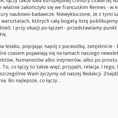
K, łączy także idea Europejskiej Chmury Otwartej Na
 właśnie zakończyło się we francuskim Rennes - w 
tury naukowo-badawcze. Niewykluczone, że z tymi s
 warsztatach, których całą bogatą listę publikujemy
lnie!). I przy okazji po-łączeń - przedstawiamy punkt
DFN.
na leżaku, popijając napój z parasolką, zatęsknicie -
óre czasem pojawiają się na łamach naszego newslet
tektów, humanistów albo inżynierów, albo po prostu - 
 To, co łączy to także więź, przyjaźń, relacja. I tego,
szczególnie Wam życzymy od naszej Redakcji. Znajd
nia. Bo najlepsze, co łączy…