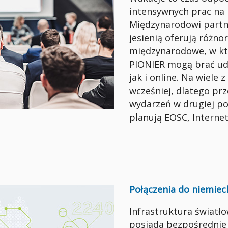
intensywnych prac na 
Międzynarodowi partn
jesienią oferują różn
międzynarodowe, w kt
PIONIER mogą brać udz
jak i online. Na wiele 
wcześniej, dlatego pr
wydarzeń w drugiej po
planują EOSC, Interne
Połączenia do niemieck
Infrastruktura światł
posiada bezpośrednie