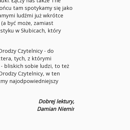
uki. Łączy nas także The
końcu tam spotykamy się jako
amymi ludźmi już wkrótce
 (a być może, zamiast
 styku w Słubicach, który
 Drodzy Czytelnicy - do
tera, tych, z którymi
bliskich sobie ludzi, to też
 Drodzy Czytelnicy, w ten
źmy najodpowiedniejszy
Dobrej lektury,
Damian Niemir