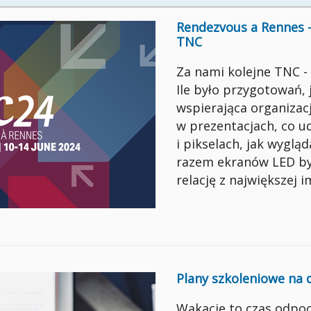
Rendezvous a Rennes - 
TNC
Za nami kolejne TNC -
Ile było przygotowań, 
wspierająca organizac
w prezentacjach, co u
i pikselach, jak wyglą
razem ekranów LED by
relację z największej 
Plany szkoleniowe na 
Wakacje to czas odpoc