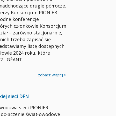
nadchodzące drugie półrocze.
erzy Konsorcjum PIONIER
orodne konferencje
órych członkowie Konsorcjum
iał – zarówno stacjonarnie,
z nich trzeba zapisać się
zedstawiamy listę dostępnych
łowie 2024 roku, które
t2 i GÉANT.
zobacz więcej >
iej sieci DFN
owodowa sieci PIONIER
 połączenie światłowodowe