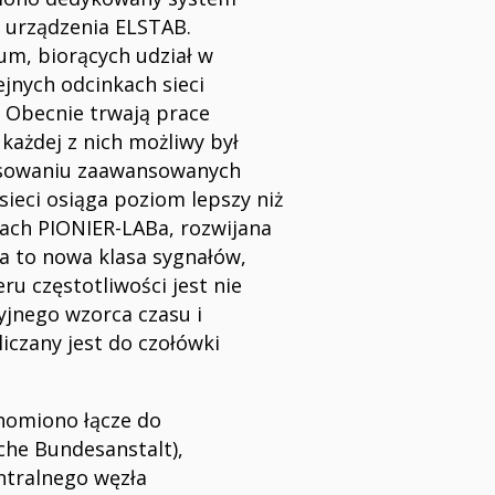
o urządzenia ELSTAB.
um, biorących udział w
jnych odcinkach sieci
. Obecnie trwają prace
każdej z nich możliwy był
tosowaniu zaawansowanych
sieci osiąga poziom lepszy niż
mach PIONIER-LABa, rozwijana
 ta to nowa klasa sygnałów,
u częstotliwości jest nie
yjnego wzorca czasu i
liczany jest do czołówki
chomiono łącze do
che Bundesanstalt),
ntralnego węzła