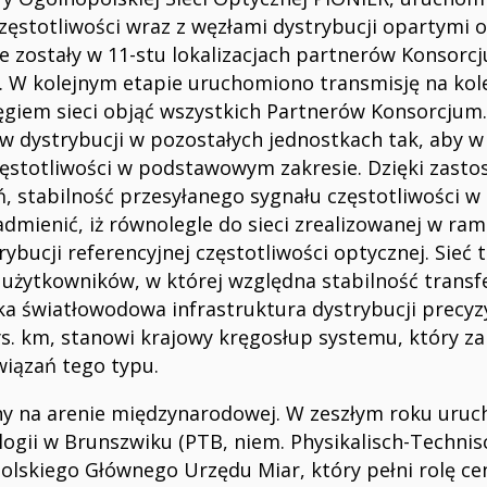
częstotliwości wraz z węzłami dystrybucji opartymi 
 zostały w 11-stu lokalizacjach partnerów Konsorcj
o. W kolejnym etapie uruchomiono transmisję na kole
sięgiem sieci objąć wszystkich Partnerów Konsorcjum
ów dystrybucji w pozostałych jednostkach tak, aby w 
zęstotliwości w podstawowym zakresie. Dzięki zas
 stabilność przesyłanego sygnału częstotliwości w 
admienić, iż równolegle do sieci zrealizowanej w ra
rybucji referencyjnej częstotliwości optycznej. Sieć
użytkowników, w której względna stabilność transfer
ska światłowodowa infrastruktura dystrybucji precyz
tys. km, stanowi krajowy kręgosłup systemu, który za
wiązań tego typu.
ony na arenie międzynarodowej. W zeszłym roku uru
gii w Brunszwiku (PTB, niem. Physikalisch-Technis
lskiego Głównego Urzędu Miar, który pełni rolę ce