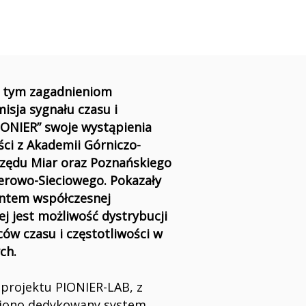
 tym zagadnieniom
isja sygnału czasu i
PIONIER” swoje wystąpienia
ści z Akademii Górniczo-
zędu Miar oraz Poznańskiego
rowo-Sieciowego. Pokazały
entem współczesnej
j jest możliwość dystrybucji
ów czasu i częstotliwości w
ch.
projektu PIONIER-LAB, z
omiono dedykowany system