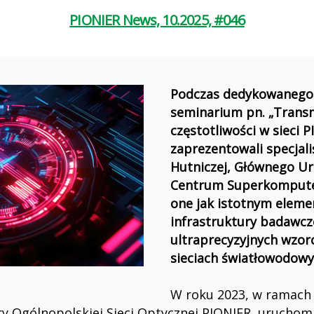
PIONIER News, 10.2025, #046
Podczas dedykowanego
seminarium pn. „Transm
częstotliwości w sieci 
zaprezentowali specjali
Hutniczej, Głównego Ur
Centrum Superkompute
one jak istotnym elem
infrastruktury badawcze
ultraprecyzyjnych wzorc
sieciach światłowodowy
W roku 2023, w ramach 
ry Ogólnopolskiej Sieci Optycznej PIONIER, uruch