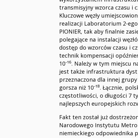
transmisyjny wzorca czasu i 
Kluczowe węzły umiejscowione
realizacji Laboratorium 2-eg
PIONIER, tak aby finalnie za
polegające na instalacji węzł
dostęp do wzorców czasu i c
technik kompensacji opóźnień,
6
10⁻¹
. Należy w tym miejscu n
jest także infrastruktura dyst
przeznaczona dla innej grupy 
8
gorsza niż 10⁻¹
. Łącznie, pol
częstotliwości, o długości 7 
najlepszych europejskich roz
Fakt ten został już dostrzeż
Narodowego Instytutu Metrolo
niemieckiego odpowiednika po