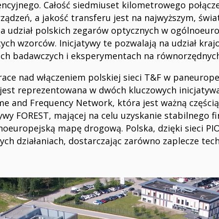
ncyjnego. Całość siedmiuset kilometrowego połącze
rządzeń, a jakość transferu jest na najwyższym, świ
 na udział polskich zegarów optycznych w ogólnoeur
ch wzorców. Inicjatywy te pozwalają na udział kr
ch badawczych i eksperymentach na równorzędnych,
ace nad włączeniem polskiej sieci T&F w paneurope
 jest reprezentowana w dwóch kluczowych inicjatyw
me and Frequency Network, która jest ważną częścią 
ywy FOREST, mającej na celu uzyskanie stabilnego fi
noeuropejską mapę drogową. Polska, dzięki sieci PI
ych działaniach, dostarczając zarówno zaplecze tech