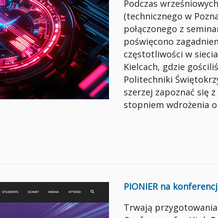
Podczas wrześniowych
(technicznego w Pozna
połączonego z seminar
poświęcono zagadnien
częstotliwości w sieci
Kielcach, gdzie gościl
Politechniki Świętokrzy
szerzej zapoznać się z
stopniem wdrożenia 
PIONIER na konferencj
Trwają przygotowania 