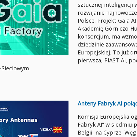
sztucznej inteligencji 
rozwijanie najnowocześ
Polsce. Projekt Gaia A
Akademię Górniczo-Hut
konsorcjum, ma wzmoc
dziedzinie zaawansowa
Europejskiej. To już d
pierwsza, PIAST AI, p
Sieciowym.
Anteny Fabryk AI połą
Komisja Europejska og
Fabryk AI” w siedmiu 
Belgii, na Cyprze, Węgr