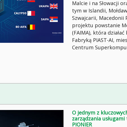
Malcie i na Słowacji o
tym w Islandii, Mołdawi
Szwajcarii, Macedonii 
projektu powstanie M
(FAIMA), która działać 
Fabryką PIAST-AI, mie
Centrum Superkomput
O jednym z kluczowy
zarządzania usługami 
PIONIER