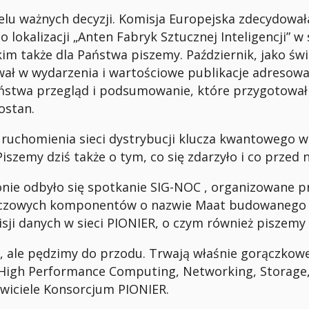
elu ważnych decyzji. Komisja Europejska zdecydowała 
 o lokalizacji „Anten Fabryk Sztucznej Inteligencji”
im także dla Państwa piszemy. Październik, jako św
ał w wydarzenia i wartościowe publikacje adresowa
ństwa przegląd i podsumowanie, które przygotował 
łostan.
ruchomienia sieci dystrybucji klucza kwantowego w
iszemy dziś także o tym, co się zdarzyło i co przed
nie odbyło się spotkanie SIG-NOC , organizowane p
luczowych komponentów o nazwie Maat budowanego 
sji danych w sieci PIONIER, o czym również piszemy
ie, ale pędzimy do przodu. Trwają właśnie gorączko
 High Performance Computing, Networking, Storage, 
wiciele Konsorcjum PIONIER.