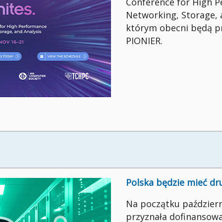
Conference for High 
Networking, Storage, a
którym obecni będą p
PIONIER.
Polska będzie mieć dr
Na początku październ
przyznała dofinansow