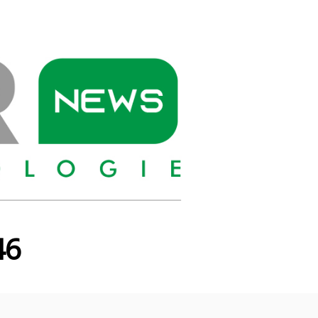
PIONIER
NEWS
46