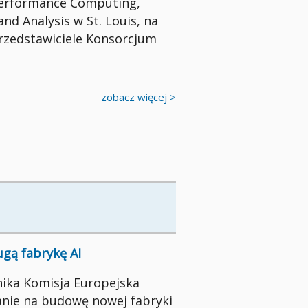
Performance Computing,
nd Analysis w St. Louis, na
rzedstawiciele Konsorcjum
zobacz więcej >
ugą fabrykę AI
ika Komisja Europejska
anie na budowę nowej fabryki