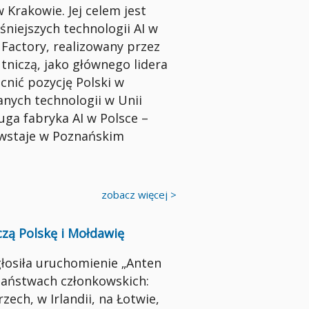
w Krakowie. Jej celem jest
niejszych technologii AI w
I Factory, realizowany przez
niczą, jako głównego lidera
nić pozycję Polski w
nych technologii w Unii
ruga fabryka AI w Polsce –
owstaje w Poznańskim
zobacz więcej >
czą Polskę i Mołdawię
łosiła uruchomienie „Anten
państwach członkowskich:
zech, w Irlandii, na Łotwie,