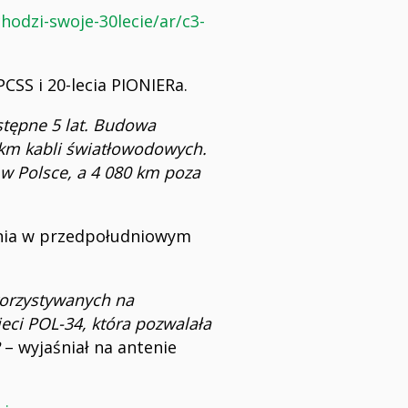
odzi-swoje-30lecie/ar/c3-
CSS i 20-lecia PIONIERa.
stępne 5 lat. Budowa
 km kabli światłowodowych.
 w Polsce, a 4 080 km poza
eśnia w przedpołudniowym
orzystywanych na
ieci POL-34, która pozwalała
– wyjaśniał na antenie