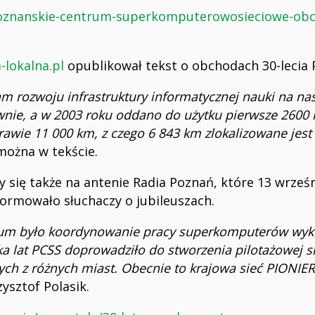
/poznanskie-centrum-superkomputerowosieciowe-obch
-lokalna.pl
opublikował tekst o obchodach 30-lecia P
m rozwoju infrastruktury informatycznej nauki na na
awnie, a w 2003 roku oddano do użytku pierwsze 2600
prawie 11 000 km, z czego 6 843 km zlokalizowane jest
można w tekście.
y się także na antenie Radia Poznań, które 13 wrz
ormowało słuchaczy o jubileuszach.
um było koordynowanie pracy superkomputerów wyk
ka lat PCSS doprowadziło do stworzenia pilotażowej s
ch z różnych miast. Obecnie to krajowa sieć PIONIER
ysztof Polasik.