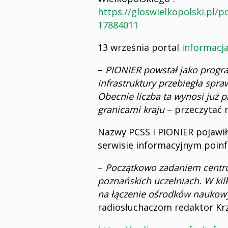
https://gloswielkopolski.pl
17884011
13 września portal
informacja
–
PIONIER powstał jako progra
infrastruktury przebiegła spr
Obecnie liczba ta wynosi już 
granicami kraju
– przeczytać 
Nazwy PCSS i PIONIER pojawił
serwisie informacyjnym poinf
–
Początkowo zadaniem centr
poznańskich uczelniach. W kil
na łączenie ośrodków naukowy
radiosłuchaczom redaktor Krz