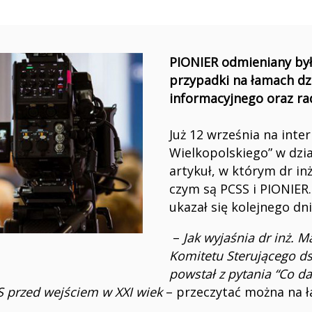
PIONIER odmieniany był
przypadki na łamach dz
informacyjnego oraz ra
Już 12 września na int
Wielkopolskiego” w dzia
artykuł, w którym dr inż
czym są PCSS i PIONIER.
ukazał się kolejnego dni
–
Jak wyjaśnia dr inż. M
Komitetu Sterującego d
powstał z pytania “Co da
S przed wejściem w XXI wiek
– przeczytać można na 