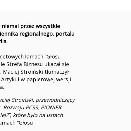
 niemal przez wszystkie
iennika regionalnego, portalu
dia.
ernetowych łamach “Głosu
le Strefa Biznesu ukazał się
. Maciej Stroiński tłumaczył
 Artykuł w papierowej wersji
a.
aciej Stroiński, przewodniczący
s. Rozwoju PCSS, PIONIER
lej?”, które było na ustach
łamach “Głosu