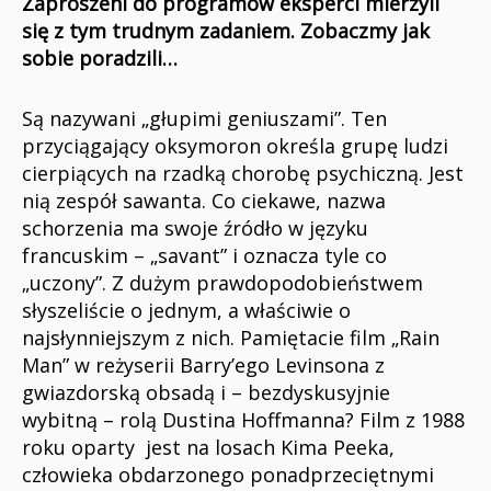
Zaproszeni do programów eksperci mierzyli
się z tym trudnym zadaniem. Zobaczmy jak
sobie poradzili…
Są nazywani „głupimi geniuszami”. Ten
przyciągający oksymoron określa grupę ludzi
cierpiących na rzadką chorobę psychiczną. Jest
nią zespół sawanta. Co ciekawe, nazwa
schorzenia ma swoje źródło w języku
francuskim – „savant” i oznacza tyle co
„uczony”. Z dużym prawdopodobieństwem
słyszeliście o jednym, a właściwie o
najsłynniejszym z nich. Pamiętacie film „Rain
Man” w reżyserii Barry’ego Levinsona z
gwiazdorską obsadą i – bezdyskusyjnie
wybitną – rolą Dustina Hoffmanna? Film z 1988
roku oparty jest na losach Kima Peeka,
człowieka obdarzonego ponadprzeciętnymi