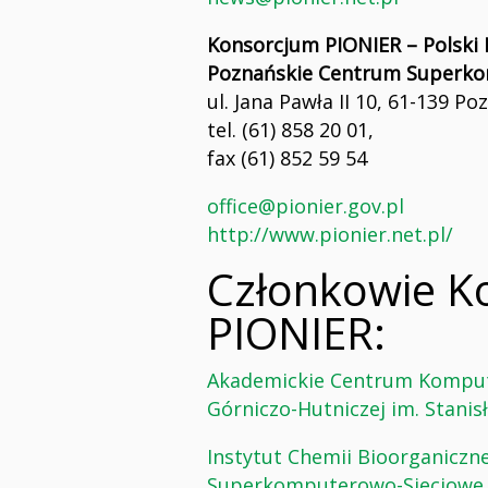
Konsorcjum PIONIER – Polski 
Poznańskie Centrum Superk
ul. Jana Pawła II 10, 61-139 Po
tel. (61) 858 20 01,
fax (61) 852 59 54
office@pionier.gov.pl
http://www.pionier.net.pl/
Członkowie K
PIONIER:
Akademickie Centrum Komput
Górniczo-Hutniczej im. Stanis
Instytut Chemii Bioorganiczn
Superkomputerowo-Sieciowe