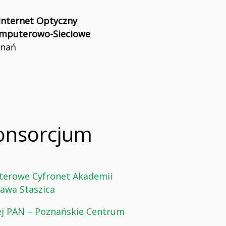
Internet Optyczny
omputerowo-Sieciowe
znań
onsorcjum
erowe Cyfronet Akademii
ława Staszica
ej PAN – Poznańskie Centrum