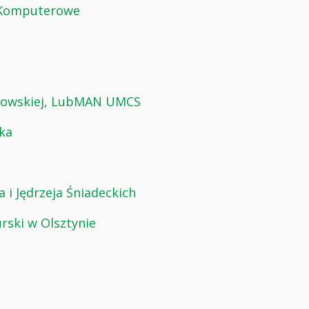
m Komputerowe
odowskiej, LubMAN UMCS
ka
 i Jędrzeja Śniadeckich
ski w Olsztynie