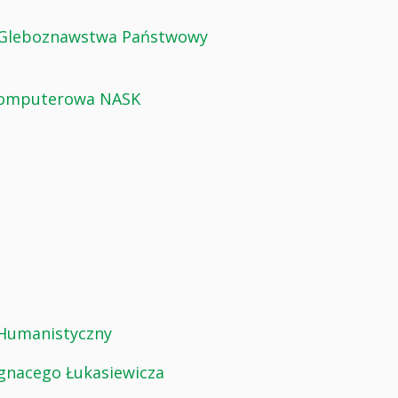
i Gleboznawstwa Państwowy
Komputerowa NASK
-Humanistyczny
Ignacego Łukasiewicza